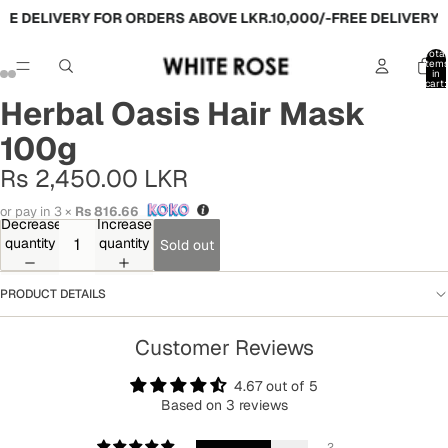
EE DELIVERY FOR ORDERS ABOVE LKR.10,000/-
FREE DELIVERY F
Total
item
in
cart:
0
Herbal Oasis Hair Mask
100g
Rs 2,450.00 LKR
or pay in 3 ×
Rs 816.66
Decrease
Increase
quantity
quantity
Sold out
PRODUCT DETAILS
Customer Reviews
4.67 out of 5
Based on 3 reviews
2