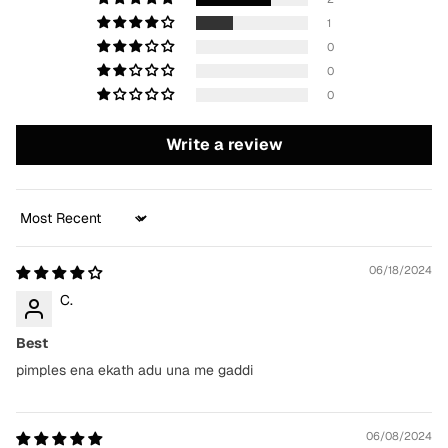
1
0
0
0
Write a review
Sort by
06/18/2024
C.
Best
pimples ena ekath adu una me gaddi
06/08/2024