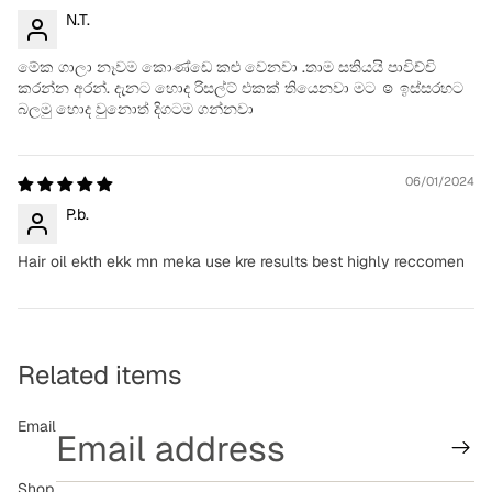
N.T.
මේක ගාලා නෑවම කොණ්ඩෙ කළු වෙනවා .තාම සතියයි පාවිච්චි
කරන්න අරන්. දැනට හොද රිසල්ට් එකක් තියෙනවා මට ☺ ඉස්සරහට
බලමු හොද වුනොත් දිගටම ගන්නවා
06/01/2024
P.b.
Hair oil ekth ekk mn meka use kre results best highly reccomen
Related items
Email
Shop